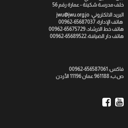
خلف مدرسة سُكينة - عمارة رقم 56
:البريد الالكتروني
jwu@jwu.org.jo
هاتف الإدارة: 65687037-00962
هاتف خط الارشاد: 65675729-00962
هاتف دار الضيافة: 65689522-00962
فاكس: 656587061-00962
ص.ب: 961188 عمان 11196 الأردن
Social
Media