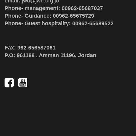
email:
jwu@jwu.org.jo
Phone- management: 00962-65687037
Phone- Guidance: 00962-65675729
Phone- Guest hospitality: 00962-65689522
Fax: 962-656587061
P.O: 961188 , Amman 11196, Jordan
Social
Media